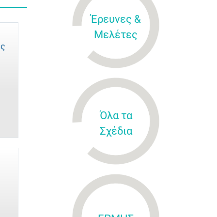
Έρευνες &
Μελέτες
ης
Όλα τα
Σχέδια