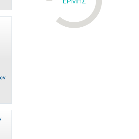
ΕΡΜΗΣ
ων
ν