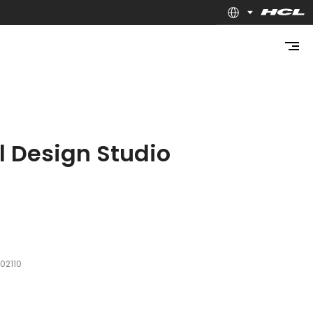
l Design Studio
02110