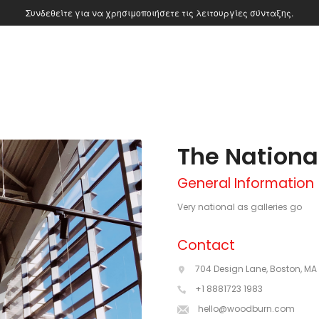
Συνδεθείτε για να χρησιμοποιήσετε τις λειτουργίες σύνταξης.
The Nationa
General Information
Very national as galleries go
Contact
704 Design Lane, Boston, MA 
+1 8881723 1983
hello@woodburn.com