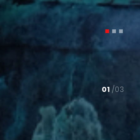
02
03
01
/03
/03
/03