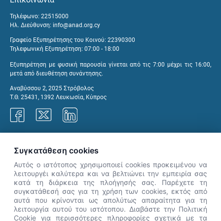
Τηλέφωνο: 22515000
Ηλ. Διεύθυνση:
info@anad.org.cy
Γραφείο Εξυπηρέτησης του Κοινού: 22390300
Τηλεφωνική Εξυπηρέτηση: 07:00 - 18:00
Εξυπηρέτηση με φυσική παρουσία γίνεται από τις 7:00 μέχρι τις 16:00,
μετά από διευθέτηση συνάντησης.
Αναβύσσου 2, 2025 Στρόβολος
Τ.Θ. 25431, 1392 Λευκωσία, Κύπρος
Γραφεία ΑνΑΔ
Συγκατάθεση cookies
Αυτός ο ιστότοπος χρησιμοποιεί cookies προκειμένου να
λειτουργέι καλύτερα και να βελτιώνει την εμπειρία σας
κατά τη διάρκεια της πλοήγησής σας. Παρέχετε τη
×
συγκατάθεσή σας για τη χρήση των cookies, εκτός από
👋 Καλώς ήρθες! Είμαι η Νόησις.
αυτά που κρίνονται ως απολύτως απαραίτητα για τη
Πες μου πώς μπορώ να σε βοηθήσω
λειτουργία αυτού του ιστότοπου. Διαβάστε την Πολιτική
Cookie για περισσότερες πληροφορίες σχετικά με τα
σήμερα.