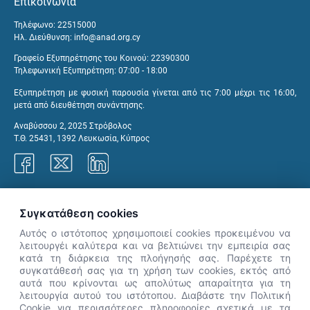
Επικοινωνία
Τηλέφωνο: 22515000
Ηλ. Διεύθυνση:
info@anad.org.cy
Γραφείο Εξυπηρέτησης του Κοινού: 22390300
Τηλεφωνική Εξυπηρέτηση: 07:00 - 18:00
Εξυπηρέτηση με φυσική παρουσία γίνεται από τις 7:00 μέχρι τις 16:00,
μετά από διευθέτηση συνάντησης.
Αναβύσσου 2, 2025 Στρόβολος
Τ.Θ. 25431, 1392 Λευκωσία, Κύπρος
Γραφεία ΑνΑΔ
Συγκατάθεση cookies
Αυτός ο ιστότοπος χρησιμοποιεί cookies προκειμένου να
λειτουργέι καλύτερα και να βελτιώνει την εμπειρία σας
κατά τη διάρκεια της πλοήγησής σας. Παρέχετε τη
×
συγκατάθεσή σας για τη χρήση των cookies, εκτός από
👋 Καλώς ήρθες! Είμαι η Νόησις.
αυτά που κρίνονται ως απολύτως απαραίτητα για τη
Πες μου πώς μπορώ να σε βοηθήσω
λειτουργία αυτού του ιστότοπου. Διαβάστε την Πολιτική
Cookie για περισσότερες πληροφορίες σχετικά με τα
σήμερα.