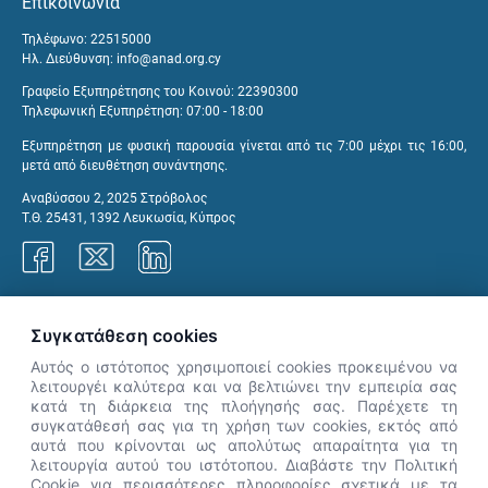
Επικοινωνία
Τηλέφωνο: 22515000
Ηλ. Διεύθυνση:
info@anad.org.cy
Γραφείο Εξυπηρέτησης του Κοινού: 22390300
Τηλεφωνική Εξυπηρέτηση: 07:00 - 18:00
Εξυπηρέτηση με φυσική παρουσία γίνεται από τις 7:00 μέχρι τις 16:00,
μετά από διευθέτηση συνάντησης.
Αναβύσσου 2, 2025 Στρόβολος
Τ.Θ. 25431, 1392 Λευκωσία, Κύπρος
Γραφεία ΑνΑΔ
Συγκατάθεση cookies
Αυτός ο ιστότοπος χρησιμοποιεί cookies προκειμένου να
λειτουργέι καλύτερα και να βελτιώνει την εμπειρία σας
κατά τη διάρκεια της πλοήγησής σας. Παρέχετε τη
×
συγκατάθεσή σας για τη χρήση των cookies, εκτός από
👋 Καλώς ήρθες! Είμαι η Νόησις.
αυτά που κρίνονται ως απολύτως απαραίτητα για τη
Πες μου πώς μπορώ να σε βοηθήσω
λειτουργία αυτού του ιστότοπου. Διαβάστε την Πολιτική
Cookie για περισσότερες πληροφορίες σχετικά με τα
σήμερα.