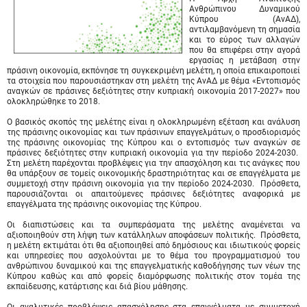
Ανθρώπινου Δυναμικού
Κύπρου (ΑνΑΔ),
αντιλαμβανόμενη τη σημασία
και το εύρος των αλλαγών
που θα επιφέρει στην αγορά
εργασίας η μετάβαση στην
πράσινη οικονομία, εκπόνησε τη συγκεκριμένη μελέτη, η οποία επικαιροποιεί
τα στοιχεία που παρουσιάστηκαν στη μελέτη της ΑνΑΔ με θέμα «Εντοπισμός
αναγκών σε πράσινες δεξιότητες στην κυπριακή οικονομία 2017-2027» που
ολοκληρώθηκε το 2018.
Ο βασικός σκοπός της μελέτης είναι η ολοκληρωμένη εξέταση και ανάλυση
της πράσινης οικονομίας και των πράσινων επαγγελμάτων, ο προσδιορισμός
της πράσινης οικονομίας της Κύπρου και ο εντοπισμός των αναγκών σε
πράσινες δεξιότητες στην κυπριακή οικονομία για την περίοδο 2024-2030.
Στη μελέτη παρέχονται προβλέψεις για την απασχόληση και τις ανάγκες που
θα υπάρξουν σε τομείς οικονομικής δραστηριότητας και σε επαγγέλματα με
συμμετοχή στην πράσινη οικονομία για την περίοδο 2024-2030. Πρόσθετα,
παρουσιάζονται οι απαιτούμενες πράσινες δεξιότητες αναφορικά με
επαγγέλματα της πράσινης οικονομίας της Κύπρου.
Οι διαπιστώσεις και τα συμπεράσματα της μελέτης αναμένεται να
αξιοποιηθούν στη λήψη των κατάλληλων αποφάσεων πολιτικής. Πρόσθετα,
η μελέτη εκτιμάται ότι θα αξιοποιηθεί από δημόσιους και ιδιωτικούς φορείς
και υπηρεσίες που ασχολούνται με το θέμα του προγραμματισμού του
ανθρώπινου δυναμικού και της επαγγελματικής καθοδήγησης των νέων της
Κύπρου καθώς και από φορείς διαμόρφωσης πολιτικής στον τομέα της
εκπαίδευσης, κατάρτισης και διά βίου μάθησης.