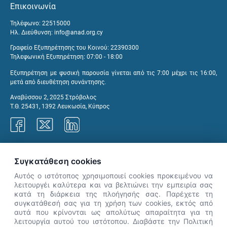
Επικοινωνία
Τηλέφωνο: 22515000
Ηλ. Διεύθυνση:
info@anad.org.cy
Γραφείο Εξυπηρέτησης του Κοινού: 22390300
Τηλεφωνική Εξυπηρέτηση: 07:00 - 18:00
Εξυπηρέτηση με φυσική παρουσία γίνεται από τις 7:00 μέχρι τις 16:00,
μετά από διευθέτηση συνάντησης.
Αναβύσσου 2, 2025 Στρόβολος
Τ.Θ. 25431, 1392 Λευκωσία, Κύπρος
Γραφεία ΑνΑΔ
Συγκατάθεση cookies
Αυτός ο ιστότοπος χρησιμοποιεί cookies προκειμένου να
λειτουργέι καλύτερα και να βελτιώνει την εμπειρία σας
κατά τη διάρκεια της πλοήγησής σας. Παρέχετε τη
×
συγκατάθεσή σας για τη χρήση των cookies, εκτός από
👋 Καλώς ήρθες! Είμαι η Νόησις.
αυτά που κρίνονται ως απολύτως απαραίτητα για τη
Πες μου πώς μπορώ να σε βοηθήσω
λειτουργία αυτού του ιστότοπου. Διαβάστε την Πολιτική