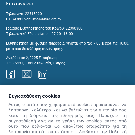
Επικοινωνία
Τηλέφωνο: 22515000
Ηλ. Διεύθυνση:
info@anad.org.cy
Γραφείο Εξυπηρέτησης του Κοινού: 22390300
Τηλεφωνική Εξυπηρέτηση: 07:00 - 18:00
Εξυπηρέτηση με φυσική παρουσία γίνεται από τις 7:00 μέχρι τις 16:00,
μετά από διευθέτηση συνάντησης.
Αναβύσσου 2, 2025 Στρόβολος
Τ.Θ. 25431, 1392 Λευκωσία, Κύπρος
Γραφεία ΑνΑΔ
Συγκατάθεση cookies
Αυτός ο ιστότοπος χρησιμοποιεί cookies προκειμένου να
λειτουργέι καλύτερα και να βελτιώνει την εμπειρία σας
κατά τη διάρκεια της πλοήγησής σας. Παρέχετε τη
×
συγκατάθεσή σας για τη χρήση των cookies, εκτός από
👋 Καλώς ήρθες! Είμαι η Νόησις.
αυτά που κρίνονται ως απολύτως απαραίτητα για τη
Πες μου πώς μπορώ να σε βοηθήσω
λειτουργία αυτού του ιστότοπου. Διαβάστε την Πολιτική