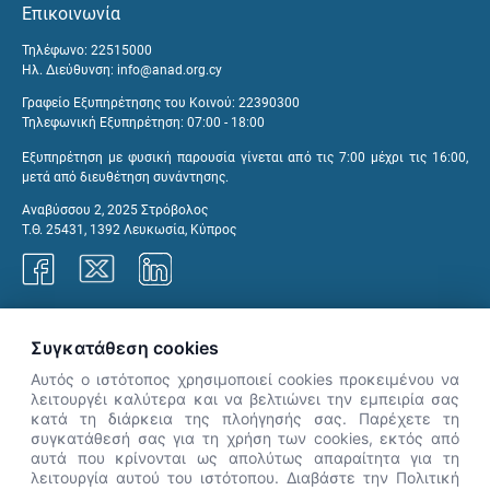
Επικοινωνία
Τηλέφωνο: 22515000
Ηλ. Διεύθυνση:
info@anad.org.cy
Γραφείο Εξυπηρέτησης του Κοινού: 22390300
Τηλεφωνική Εξυπηρέτηση: 07:00 - 18:00
Εξυπηρέτηση με φυσική παρουσία γίνεται από τις 7:00 μέχρι τις 16:00,
μετά από διευθέτηση συνάντησης.
Αναβύσσου 2, 2025 Στρόβολος
Τ.Θ. 25431, 1392 Λευκωσία, Κύπρος
Γραφεία ΑνΑΔ
Συγκατάθεση cookies
Αυτός ο ιστότοπος χρησιμοποιεί cookies προκειμένου να
λειτουργέι καλύτερα και να βελτιώνει την εμπειρία σας
κατά τη διάρκεια της πλοήγησής σας. Παρέχετε τη
×
συγκατάθεσή σας για τη χρήση των cookies, εκτός από
👋 Καλώς ήρθες! Είμαι η Νόησις.
αυτά που κρίνονται ως απολύτως απαραίτητα για τη
Πες μου πώς μπορώ να σε βοηθήσω
λειτουργία αυτού του ιστότοπου. Διαβάστε την Πολιτική