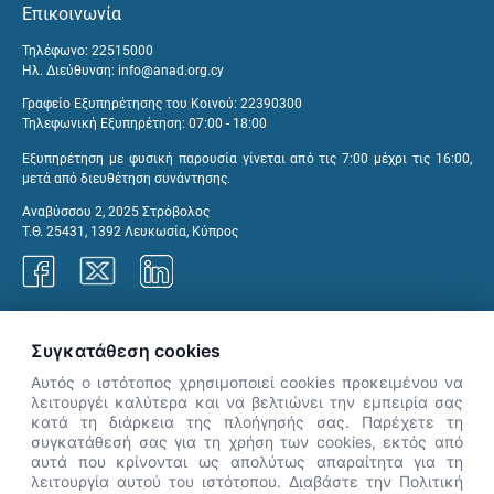
Επικοινωνία
Τηλέφωνο: 22515000
Ηλ. Διεύθυνση:
info@anad.org.cy
Γραφείο Εξυπηρέτησης του Κοινού: 22390300
Τηλεφωνική Εξυπηρέτηση: 07:00 - 18:00
Εξυπηρέτηση με φυσική παρουσία γίνεται από τις 7:00 μέχρι τις 16:00,
μετά από διευθέτηση συνάντησης.
Αναβύσσου 2, 2025 Στρόβολος
Τ.Θ. 25431, 1392 Λευκωσία, Κύπρος
Γραφεία ΑνΑΔ
Συγκατάθεση cookies
Αυτός ο ιστότοπος χρησιμοποιεί cookies προκειμένου να
λειτουργέι καλύτερα και να βελτιώνει την εμπειρία σας
κατά τη διάρκεια της πλοήγησής σας. Παρέχετε τη
×
συγκατάθεσή σας για τη χρήση των cookies, εκτός από
👋 Καλώς ήρθες! Είμαι η Νόησις.
αυτά που κρίνονται ως απολύτως απαραίτητα για τη
Πες μου πώς μπορώ να σε βοηθήσω
λειτουργία αυτού του ιστότοπου. Διαβάστε την Πολιτική