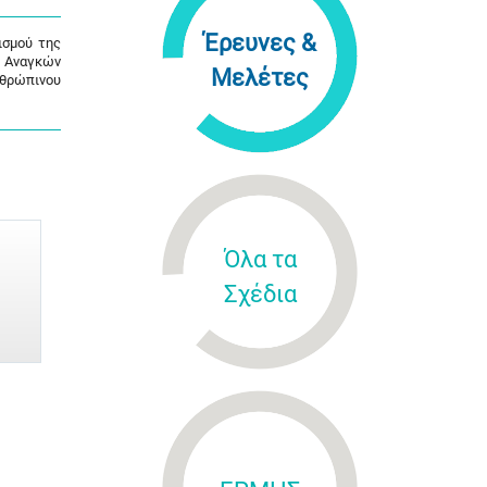
Έρευνες &
ισμού της
ς Αναγκών
Μελέτες
νθρώπινου
Όλα τα
Σχέδια