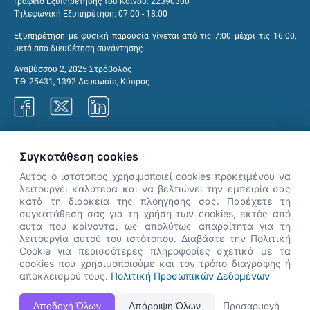
Γραφείο Εξυπηρέτησης του Κοινού: 22390300
Τηλεφωνική Εξυπηρέτηση: 07:00 - 18:00
Εξυπηρέτηση με φυσική παρουσία γίνεται από τις 7:00 μέχρι τις 16:00,
μετά από διευθέτηση συνάντησης.
Αναβύσσου 2, 2025 Στρόβολος
Τ.Θ. 25431, 1392 Λευκωσία, Κύπρος
Γραφεία ΑνΑΔ
Συγκατάθεση cookies
Αυτός ο ιστότοπος χρησιμοποιεί cookies προκειμένου να
λειτουργέι καλύτερα και να βελτιώνει την εμπειρία σας
κατά τη διάρκεια της πλοήγησής σας. Παρέχετε τη
×
συγκατάθεσή σας για τη χρήση των cookies, εκτός από
👋 Καλώς ήρθες! Είμαι η Νόησις.
αυτά που κρίνονται ως απολύτως απαραίτητα για τη
Πες μου πώς μπορώ να σε βοηθήσω
λειτουργία αυτού του ιστότοπου. Διαβάστε την Πολιτική
Cookie για περισσότερες πληροφορίες σχετικά με τα
σήμερα.
cookies που χρησιμοποιούμε και τον τρόπο διαγραφής ή
αποκλεισμού τους.
Πολιτική Προσωπικών Δεδομένων
Η Ιστοσελίδα ΑνΑΔ είναι πλήρως συμβατή με τις νεότερες εκδόσεις, Google Chrome, Mozilla Firefox,
Αποδοχή Όλων
Απόρριψη Όλων
Προσαρμογή
Apple Safari καθώς και Internet Explorer.