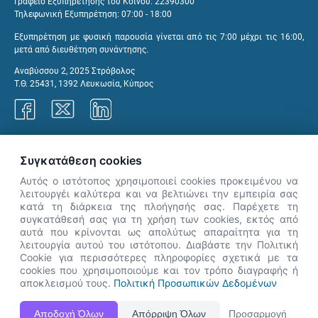
Γραφείο Εξυπηρέτησης του Κοινού: 22390300
Τηλεφωνική Εξυπηρέτηση: 07:00 - 18:00
Εξυπηρέτηση με φυσική παρουσία γίνεται από τις 7:00 μέχρι τις 16:00,
μετά από διευθέτηση συνάντησης.
Αναβύσσου 2, 2025 Στρόβολος
Τ.Θ. 25431, 1392 Λευκωσία, Κύπρος
Γραφεία ΑνΑΔ
Συγκατάθεση cookies
Αυτός ο ιστότοπος χρησιμοποιεί cookies προκειμένου να
λειτουργέι καλύτερα και να βελτιώνει την εμπειρία σας
κατά τη διάρκεια της πλοήγησής σας. Παρέχετε τη
×
συγκατάθεσή σας για τη χρήση των cookies, εκτός από
👋 Καλώς ήρθες! Είμαι η Νόησις.
αυτά που κρίνονται ως απολύτως απαραίτητα για τη
Πες μου πώς μπορώ να σε βοηθήσω
λειτουργία αυτού του ιστότοπου. Διαβάστε την Πολιτική
Cookie για περισσότερες πληροφορίες σχετικά με τα
σήμερα.
cookies που χρησιμοποιούμε και τον τρόπο διαγραφής ή
αποκλεισμού τους.
Πολιτική Προσωπικών Δεδομένων
Η Ιστοσελίδα ΑνΑΔ είναι πλήρως συμβατή με τις νεότερες εκδόσεις, Google Chrome, Mozilla Firefox,
Αποδοχή Όλων
Απόρριψη Όλων
Προσαρμογή
Apple Safari καθώς και Internet Explorer.