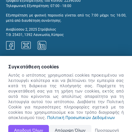
Γραφείο Εξυπηρέτησης του Κοινού: 22390300
Τηλεφωνική Εξυπηρέτηση: 07:00 - 18:00
Εξυπηρέτηση με φυσική παρουσία γίνεται από τις 7:00 μέχρι τις 16:00,
μετά από διευθέτηση συνάντησης.
Αναβύσσου 2, 2025 Στρόβολος
Τ.Θ. 25431, 1392 Λευκωσία, Κύπρος
Γραφεία ΑνΑΔ
Συγκατάθεση cookies
Αυτός ο ιστότοπος χρησιμοποιεί cookies προκειμένου να
λειτουργέι καλύτερα και να βελτιώνει την εμπειρία σας
κατά τη διάρκεια της πλοήγησής σας. Παρέχετε τη
×
συγκατάθεσή σας για τη χρήση των cookies, εκτός από
👋 Καλώς ήρθες! Είμαι η Νόησις.
αυτά που κρίνονται ως απολύτως απαραίτητα για τη
Πες μου πώς μπορώ να σε βοηθήσω
λειτουργία αυτού του ιστότοπου. Διαβάστε την Πολιτική
Cookie για περισσότερες πληροφορίες σχετικά με τα
σήμερα.
cookies που χρησιμοποιούμε και τον τρόπο διαγραφής ή
αποκλεισμού τους.
Πολιτική Προσωπικών Δεδομένων
Η Ιστοσελίδα ΑνΑΔ είναι πλήρως συμβατή με τις νεότερες εκδόσεις, Google Chrome, Mozilla Firefox,
Αποδοχή Όλων
Απόρριψη Όλων
Προσαρμογή
Apple Safari καθώς και Internet Explorer.