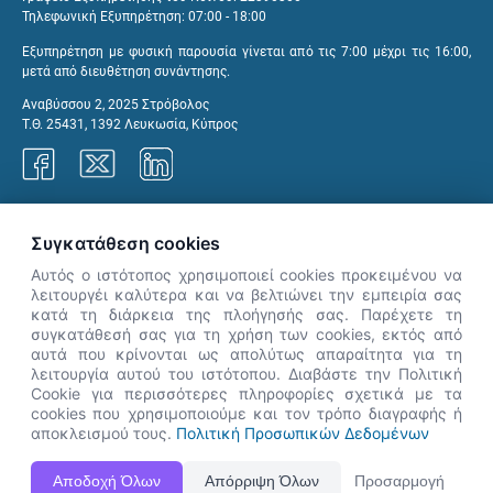
Τηλεφωνική Εξυπηρέτηση: 07:00 - 18:00
Εξυπηρέτηση με φυσική παρουσία γίνεται από τις 7:00 μέχρι τις 16:00,
μετά από διευθέτηση συνάντησης.
Αναβύσσου 2, 2025 Στρόβολος
Τ.Θ. 25431, 1392 Λευκωσία, Κύπρος
Γραφεία ΑνΑΔ
Συγκατάθεση cookies
Αυτός ο ιστότοπος χρησιμοποιεί cookies προκειμένου να
λειτουργέι καλύτερα και να βελτιώνει την εμπειρία σας
κατά τη διάρκεια της πλοήγησής σας. Παρέχετε τη
×
συγκατάθεσή σας για τη χρήση των cookies, εκτός από
👋 Καλώς ήρθες! Είμαι η Νόησις.
αυτά που κρίνονται ως απολύτως απαραίτητα για τη
Πες μου πώς μπορώ να σε βοηθήσω
λειτουργία αυτού του ιστότοπου. Διαβάστε την Πολιτική
Cookie για περισσότερες πληροφορίες σχετικά με τα
σήμερα.
cookies που χρησιμοποιούμε και τον τρόπο διαγραφής ή
αποκλεισμού τους.
Πολιτική Προσωπικών Δεδομένων
Η Ιστοσελίδα ΑνΑΔ είναι πλήρως συμβατή με τις νεότερες εκδόσεις, Google Chrome, Mozilla Firefox,
Αποδοχή Όλων
Απόρριψη Όλων
Προσαρμογή
Apple Safari καθώς και Internet Explorer.