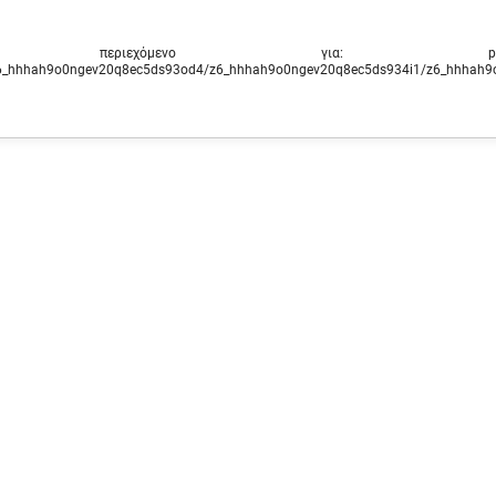
περιεχόμενο για: ‭port
6_hhhah9o0ngev20q8ec5ds93od4/z6_hhhah9o0ngev20q8ec5ds934i1/z6_hhhah9