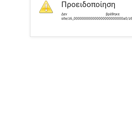
Προειδοποίηση
Δεν βρέθηκε 
site/z6_000000000000000000000000a0/z