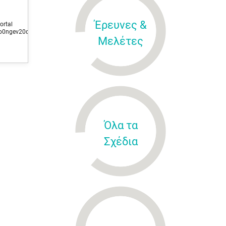
Έρευνες &
al
o0ngev20q8ec5ds932g1/z6_hhhah9o0ngev20q8ec5ds93242/news_19032025‭
Μελέτες
Όλα τα
Σχέδια