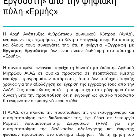
Εργοδότη» από την ψηφιακή
πύλη «Ερμής»
Η Αρχή Ανάπτυξης Ανθρώπινου Δυναμικού Κύπρου (ΑνΑΔ),
ενημερώνει τις επιχειρήσεις, τα Κέντρα Επαγγελματικής Κατάρτισης
και όλους τους συνεργάτες της ότι, η ενέργεια «
Εγγραφή με
Εγγύηση Εργοδότη
» δεν είναι πλέον διαθέσιμη στο σύστημα
«Ερμής».
Η συγκεκριμένη ενέργεια παρείχε τη δυνατότητα έκδοσης Αριθμού
Μητρώου ΑνΑΔ σε φυσικά πρόσωπα σε περιπτώσεις άμεσης
έναρξης προγραμμάτων κατάρτισης, όπου δεν υπήρχε επαρκής
χρόνος για την αξιολόγηση και έγκριση της εγγραφής τους από την
ΑνΑΔ. Στις περιπτώσεις αυτές, η συμμετοχή στο πρόγραμμα ήταν
δυνατή υπό την προϋπόθεση ότι η εγγραφή ως φυσικό πρόσωπο
θα εγκρινόταν σε μεταγενέστερο στάδιο.
Η ΑνΑΔ,
στο πλαίσιο της προσπάθειάς της για εκσυγχρονισμό και
αυτοματοποίηση των διαδικασιών της, έχει θέσει σε λειτουργία
Ρομπότ Αυτοματοποίησης Διεργασιών (
RPA
) για την
αυτοματοποίηση της διαδικασίας αξιολόγησης και έγκρισης
φυσικών προσώπων στο σύστημα «Ερμής». Με τη χρήση του