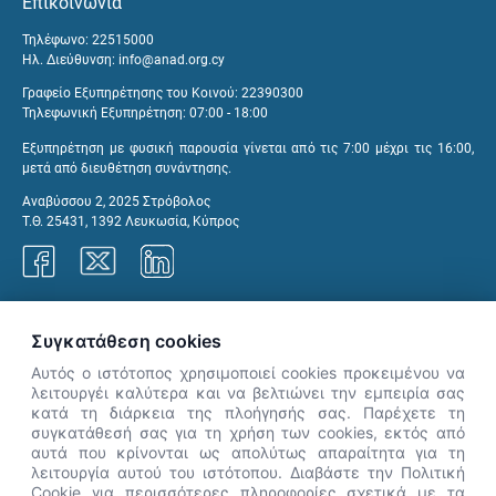
Επικοινωνία
Τηλέφωνο: 22515000
Ηλ. Διεύθυνση:
info@anad.org.cy
Γραφείο Εξυπηρέτησης του Κοινού: 22390300
Τηλεφωνική Εξυπηρέτηση: 07:00 - 18:00
Εξυπηρέτηση με φυσική παρουσία γίνεται από τις 7:00 μέχρι τις 16:00,
μετά από διευθέτηση συνάντησης.
Αναβύσσου 2, 2025 Στρόβολος
Τ.Θ. 25431, 1392 Λευκωσία, Κύπρος
Γραφεία ΑνΑΔ
Συγκατάθεση cookies
Αυτός ο ιστότοπος χρησιμοποιεί cookies προκειμένου να
λειτουργέι καλύτερα και να βελτιώνει την εμπειρία σας
κατά τη διάρκεια της πλοήγησής σας. Παρέχετε τη
×
συγκατάθεσή σας για τη χρήση των cookies, εκτός από
👋 Καλώς ήρθες! Είμαι η Νόησις.
αυτά που κρίνονται ως απολύτως απαραίτητα για τη
Πες μου πώς μπορώ να σε βοηθήσω
λειτουργία αυτού του ιστότοπου. Διαβάστε την Πολιτική
Cookie για περισσότερες πληροφορίες σχετικά με τα
σήμερα.