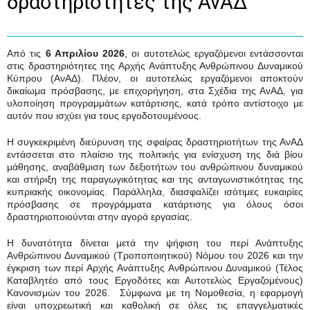
δραστηριότητες της ΑνΑΔ
Από τις
6 Απριλίου 2026
, οι αυτοτελώς εργαζόμενοι εντάσσονται
στις δραστηριότητες της Αρχής Ανάπτυξης Ανθρώπινου Δυναμικού
Κύπρου (ΑνΑΔ). Πλέον, οι αυτοτελώς εργαζόμενοι αποκτούν
δικαίωμα πρόσβασης, με επιχορήγηση, στα Σχέδια της ΑνΑΔ, για
υλοποίηση προγραμμάτων κατάρτισης, κατά τρόπο αντίστοιχο με
αυτόν που ισχύει για τους εργοδοτουμένους.
Η συγκεκριμένη διεύρυνση της σφαίρας δραστηριοτήτων της ΑνΑΔ
εντάσσεται στο πλαίσιο της πολιτικής για ενίσχυση της διά βίου
μάθησης, αναβάθμιση των δεξιοτήτων του ανθρώπινου δυναμικού
και στήριξη της παραγωγικότητας και της ανταγωνιστικότητας της
κυπριακής οικονομίας. Παράλληλα, διασφαλίζει ισότιμες ευκαιρίες
πρόσβασης σε προγράμματα κατάρτισης για όλους όσοι
δραστηριοποιούνται στην αγορά εργασίας.
Η δυνατότητα δίνεται μετά την ψήφιση του περί Ανάπτυξης
Ανθρώπινου Δυναμικού (Τροποποιητικού) Νόμου του 2026 και την
έγκριση των περί Αρχής Ανάπτυξης Ανθρώπινου Δυναμικού (Τέλος
Καταβλητέο από τους Εργοδότες και Αυτοτελώς Εργαζομένους)
Κανονισμών του 2026. Σύμφωνα με τη Νομοθεσία, η εφαρμογή
είναι υποχρεωτική και καθολική σε όλες τις επαγγελματικές