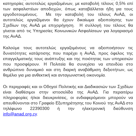
κατηγορίες αυτοτελώς εργαζομένων, με καταβολή τέλους 0,5% επί
των ασφαλιστέων αποδοχών, όπως καταβάλλεται ήδη για τους
εργοδοτουμένους. Με την καταβολή του τέλους ΑνΑΔ, οι
αυτοτελώς εργαζόμενοι θα έχουν δικαίωμα αξιοποίησης των
Σχεδίων της ΑνΑΔ με επιχορήγηση. Η συλλογή του τέλους θα
γίνεται από τις Υπηρεσίες Κοινωνικών Ασφαλίσεων για λογαριασμό
της ΑνΑΔ.
Καλούμε τους αυτοτελώς εργαζομένους να αξιοποιήσουν τις
δυνατότητες κατάρτισης που παρέχει η ΑνΑΔ, προς όφελος της
επαγγελματικής τους ανάπτυξης και της ποιότητας των υπηρεσιών
που προσφέρουν. Η Πολιτεία θα συνεχίσει να επενδύει στο
ανθρώπινο δυναμικό και στη διαρκή αναβάθμιση δεξιοτήτων, ως
θεμέλιο για μια ανθεκτική και ανταγωνιστική οικονομία.
Οι περιγραφές και οι Οδηγοί Πολιτικής και Διαδικασιών των Σχεδίων
είναι διαθέσιμοι στην ιστοσελίδα της ΑνΑΔ. Για περαιτέρω
πληροφορίες ή/και διευκρινίσεις, οι ενδιαφερόμενοι μπορούν να
απευθύνονται στο Γραφείο Εξυπηρέτησης του Κοινού της ΑνΑΔ στο
τηλέφωνο 22390300 ή την ηλεκτρονική διεύθυνση
info
@
anad
.
org
.
cy
.