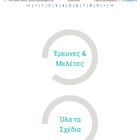
1 - 50 από 402 αποτελέσματα
Σελίδα
Προηγούμενη |
Επόμενη
<< | < | 1 |
2
|
3
|
4
|
5
|
6
|
7
|
8
|
9
|
>
|
>>
Έρευνες &
Μελέτες
Όλα τα
Σχέδια