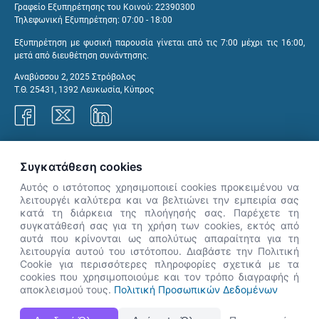
Γραφείο Εξυπηρέτησης του Κοινού: 22390300
Τηλεφωνική Εξυπηρέτηση: 07:00 - 18:00
Εξυπηρέτηση με φυσική παρουσία γίνεται από τις 7:00 μέχρι τις 16:00,
μετά από διευθέτηση συνάντησης.
Αναβύσσου 2, 2025 Στρόβολος
Τ.Θ. 25431, 1392 Λευκωσία, Κύπρος
Γραφεία ΑνΑΔ
Συγκατάθεση cookies
Αυτός ο ιστότοπος χρησιμοποιεί cookies προκειμένου να
λειτουργέι καλύτερα και να βελτιώνει την εμπειρία σας
κατά τη διάρκεια της πλοήγησής σας. Παρέχετε τη
×
συγκατάθεσή σας για τη χρήση των cookies, εκτός από
👋 Καλώς ήρθες! Είμαι η Νόησις.
αυτά που κρίνονται ως απολύτως απαραίτητα για τη
Πες μου πώς μπορώ να σε βοηθήσω
λειτουργία αυτού του ιστότοπου. Διαβάστε την Πολιτική
Cookie για περισσότερες πληροφορίες σχετικά με τα
σήμερα.
cookies που χρησιμοποιούμε και τον τρόπο διαγραφής ή
αποκλεισμού τους.
Πολιτική Προσωπικών Δεδομένων
Η Ιστοσελίδα ΑνΑΔ είναι πλήρως συμβατή με τις νεότερες εκδόσεις, Google Chrome, Mozilla Firefox,