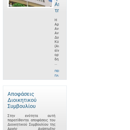
Αποστολή
της
Η
Αρχή
Ανάπτυξης
Ανθρώπινου
Δυναμικού
Κύπρου
(ΑνΑΔ)
είναι
οργανισμός
δημοσίου
...
ΠΕΡΙΣΣΌΤΕΡΕΣ
ΠΛΗΡΟΦΟΡΊΕΣ
Αποφάσεις
Διοικητικού
Συμβουλίου
Στην ενότητα αυτή
παρατίθενται αποφάσεις του
Διοικητικού Συμβουλίου της
Αρχής Ανάπτυξης