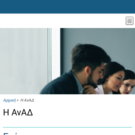
Αρχική
> Η ΑνΑΔ
Η ΑνΑΔ