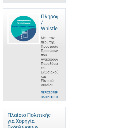
Πληροφοριοδότες
/
Whistleblowers
Με τον
περί της
Προστασίας
Προσώπων
που
Αναφέρουν
Παραβάσεις
του
Ενωσιακού
και
Εθνικού
Δικαίου...
ΠΕΡΙΣΣΌΤΕΡΕΣ
ΠΛΗΡΟΦΟΡΊΕΣ
Πλαίσιο Πολιτικής
για Χορηγία
Εκδηλώσεων