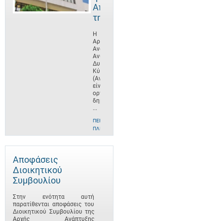
Αποστολή
της
Η
Αρχή
Ανάπτυξης
Ανθρώπινου
Δυναμικού
Κύπρου
(ΑνΑΔ)
είναι
οργανισμός
δημοσίου
...
ΠΕΡΙΣΣΌΤΕΡΕΣ
ΠΛΗΡΟΦΟΡΊΕΣ
Αποφάσεις
Διοικητικού
Συμβουλίου
Στην ενότητα αυτή
παρατίθενται αποφάσεις του
Διοικητικού Συμβουλίου της
Αρχής Ανάπτυξης