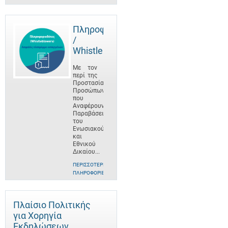
Πληροφοριοδότες
/
Whistleblowers
Με τον
περί της
Προστασίας
Προσώπων
που
Αναφέρουν
Παραβάσεις
του
Ενωσιακού
και
Εθνικού
Δικαίου...
ΠΕΡΙΣΣΌΤΕΡΕΣ
ΠΛΗΡΟΦΟΡΊΕΣ
Πλαίσιο Πολιτικής
για Χορηγία
Εκδηλώσεων