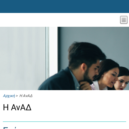
Αρχική
> Η ΑνΑΔ
Η ΑνΑΔ