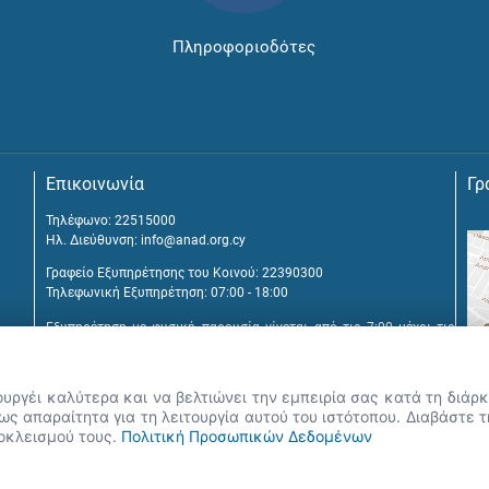
Πληροφοριοδότες
Επικοινωνία
Γρ
Τηλέφωνο: 22515000
Ηλ. Διεύθυνση:
info@anad.org.cy
Γραφείο Εξυπηρέτησης του Κοινού: 22390300
Τηλεφωνική Εξυπηρέτηση: 07:00 - 18:00
Εξυπηρέτηση με φυσική παρουσία γίνεται από τις 7:00 μέχρι τις
16:00, μετά από διευθέτηση συνάντησης.
Αναβύσσου 2, 2025 Στρόβολος
ουργέι καλύτερα και να βελτιώνει την εμπειρία σας κατά τη διά
Τ.Θ. 25431, 1392 Λευκωσία, Κύπρος
ς απαραίτητα για τη λειτουργία αυτού του ιστότοπου. Διαβάστε 
ποκλεισμού τους.
Πολιτική Προσωπικών Δεδομένων