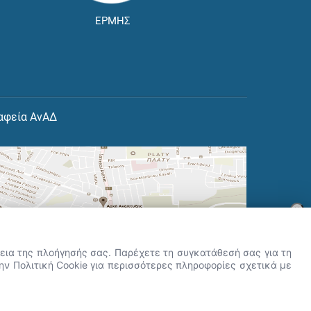
ΕΡΜΗΣ
αφεία ΑνΑΔ
×
👋 Καλώς ήρθες! Είμαι η Νόησις.
Πες μου πώς μπορώ να σε βοηθήσω
ρκεια της πλοήγησής σας. Παρέχετε τη συγκατάθεσή σας για τη
σήμερα.
την Πολιτική Cookie για περισσότερες πληροφορίες σχετικά με