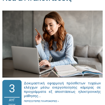
Δοκιμαστική εφαρμογή πρόσθετων τυχαίων
3
ελέγχων μέσω ενεργοποίησης κάμερας σε
προγράμματα εξ αποστάσεως ηλεκτρονικής
μάθησης...
ΑΥΓ
ΠΕΡΙΣΣΌΤΕΡΕΣ ΠΛΗΡΟΦΟΡΊΕΣ