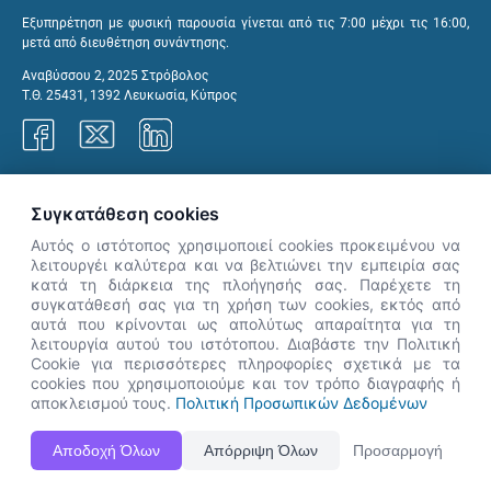
Εξυπηρέτηση με φυσική παρουσία γίνεται από τις 7:00 μέχρι τις 16:00,
μετά από διευθέτηση συνάντησης.
Αναβύσσου 2, 2025 Στρόβολος
Τ.Θ. 25431, 1392 Λευκωσία, Κύπρος
Γραφεία ΑνΑΔ
Συγκατάθεση cookies
Αυτός ο ιστότοπος χρησιμοποιεί cookies προκειμένου να
λειτουργέι καλύτερα και να βελτιώνει την εμπειρία σας
κατά τη διάρκεια της πλοήγησής σας. Παρέχετε τη
×
συγκατάθεσή σας για τη χρήση των cookies, εκτός από
👋 Καλώς ήρθες! Είμαι η Νόησις.
αυτά που κρίνονται ως απολύτως απαραίτητα για τη
Πες μου πώς μπορώ να σε βοηθήσω
λειτουργία αυτού του ιστότοπου. Διαβάστε την Πολιτική
Cookie για περισσότερες πληροφορίες σχετικά με τα
σήμερα.
cookies που χρησιμοποιούμε και τον τρόπο διαγραφής ή
αποκλεισμού τους.
Πολιτική Προσωπικών Δεδομένων
Η Ιστοσελίδα ΑνΑΔ είναι πλήρως συμβατή με τις νεότερες εκδόσεις, Google Chrome, Mozilla Firefox,
Αποδοχή Όλων
Απόρριψη Όλων
Προσαρμογή
Apple Safari καθώς και Internet Explorer.
ΑνΑΔ - Αρχή Ανάπτυξης Ανθρώπινου Δυναμικού © Πνευματικά δικαιώματα 2026