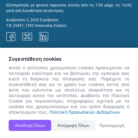
Εξυπηρέτηση με φυσική παρουσία γίνεται από τις 7:00 μέχρι τις 16:00,
μετά από διευθέτηση συνάντησης.
Αναβύσσου 2, 2025 Στρόβολος
Τ.Θ. 25431, 1392 Λευκωσία, Κύπρος
Γραφεία ΑνΑΔ
Συγκατάθεση cookies
Αυτός ο ιστότοπος χρησιμοποιεί cookies προκειμένου να
λειτουργέι καλύτερα και να βελτιώνει την εμπειρία σας
κατά τη διάρκεια της πλοήγησής σας. Παρέχετε τη
×
συγκατάθεσή σας για τη χρήση των cookies, εκτός από
👋 Καλώς ήρθες! Είμαι η Νόησις.
αυτά που κρίνονται ως απολύτως απαραίτητα για τη
Πες μου πώς μπορώ να σε βοηθήσω
λειτουργία αυτού του ιστότοπου. Διαβάστε την Πολιτική
Cookie για περισσότερες πληροφορίες σχετικά με τα
σήμερα.
cookies που χρησιμοποιούμε και τον τρόπο διαγραφής ή
αποκλεισμού τους.
Πολιτική Προσωπικών Δεδομένων
Η Ιστοσελίδα ΑνΑΔ είναι πλήρως συμβατή με τις νεότερες εκδόσεις, Google Chrome, Mozilla Firefox,
Αποδοχή Όλων
Απόρριψη Όλων
Προσαρμογή
Apple Safari καθώς και Internet Explorer.
ΑνΑΔ - Αρχή Ανάπτυξης Ανθρώπινου Δυναμικού © Πνευματικά δικαιώματα 2026