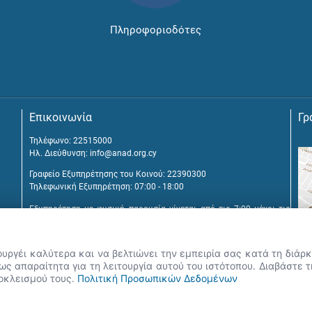
Πληροφοριοδότες
Επικοινωνία
Γρ
Τηλέφωνο: 22515000
Ηλ. Διεύθυνση:
info@anad.org.cy
Γραφείο Εξυπηρέτησης του Κοινού: 22390300
Τηλεφωνική Εξυπηρέτηση: 07:00 - 18:00
Εξυπηρέτηση με φυσική παρουσία γίνεται από τις 7:00 μέχρι τις
16:00, μετά από διευθέτηση συνάντησης.
Αναβύσσου 2, 2025 Στρόβολος
ουργέι καλύτερα και να βελτιώνει την εμπειρία σας κατά τη διά
Τ.Θ. 25431, 1392 Λευκωσία, Κύπρος
ς απαραίτητα για τη λειτουργία αυτού του ιστότοπου. Διαβάστε 
ποκλεισμού τους.
Πολιτική Προσωπικών Δεδομένων