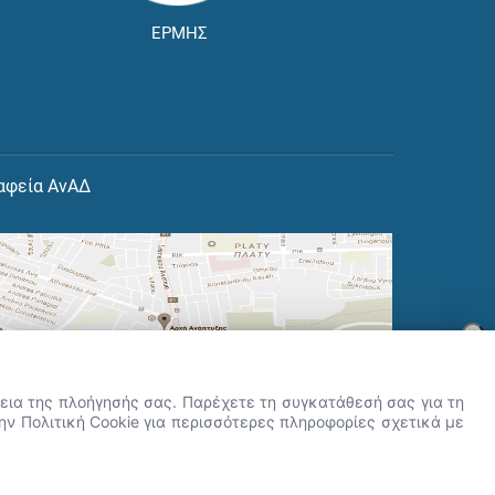
ΕΡΜΗΣ
αφεία ΑνΑΔ
×
👋 Καλώς ήρθες! Είμαι η Νόησις.
Πες μου πώς μπορώ να σε βοηθήσω
ρκεια της πλοήγησής σας. Παρέχετε τη συγκατάθεσή σας για τη
σήμερα.
την Πολιτική Cookie για περισσότερες πληροφορίες σχετικά με