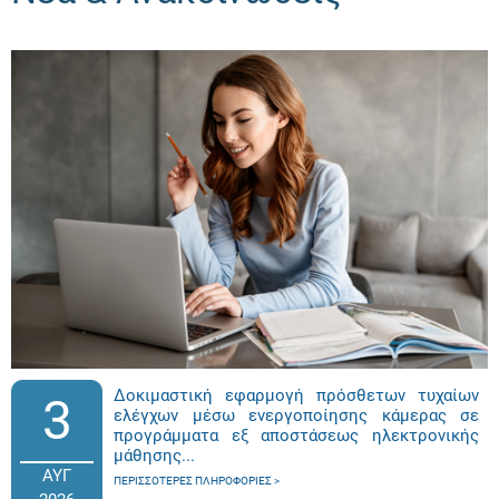
Δοκιμαστική εφαρμογή πρόσθετων τυχαίων
3
ελέγχων μέσω ενεργοποίησης κάμερας σε
προγράμματα εξ αποστάσεως ηλεκτρονικής
μάθησης...
ΑΥΓ
ΠΕΡΙΣΣΌΤΕΡΕΣ ΠΛΗΡΟΦΟΡΊΕΣ