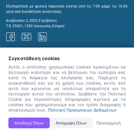
Εξυπηρέτηση με φυσική παρουσία γίνεται από τις 7:00 μέχρι τις 16:00,
μετά από διευθέτηση συνάντησης.
Αναβύσσου 2, 2025 Στρόβολος
Τ.Θ. 25431, 1392 Λευκωσία, Κύπρος
Γραφεία ΑνΑΔ
Συγκατάθεση cookies
Αυτός ο ιστότοπος χρησιμοποιεί cookies προκειμένου να
λειτουργέι καλύτερα και να βελτιώνει την εμπειρία σας
κατά τη διάρκεια της πλοήγησής σας. Παρέχετε τη
×
συγκατάθεσή σας για τη χρήση των cookies, εκτός από
👋 Καλώς ήρθες! Είμαι η Νόησις.
αυτά που κρίνονται ως απολύτως απαραίτητα για τη
Πες μου πώς μπορώ να σε βοηθήσω
λειτουργία αυτού του ιστότοπου. Διαβάστε την Πολιτική
Cookie για περισσότερες πληροφορίες σχετικά με τα
σήμερα.
cookies που χρησιμοποιούμε και τον τρόπο διαγραφής ή
αποκλεισμού τους.
Πολιτική Προσωπικών Δεδομένων
Η Ιστοσελίδα ΑνΑΔ είναι πλήρως συμβατή με τις νεότερες εκδόσεις, Google Chrome, Mozilla Firefox,
Αποδοχή Όλων
Απόρριψη Όλων
Προσαρμογή
Apple Safari καθώς και Internet Explorer.
ΑνΑΔ - Αρχή Ανάπτυξης Ανθρώπινου Δυναμικού © Πνευματικά δικαιώματα 2026