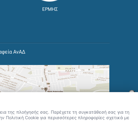
ΕΡΜΗΣ
αφεία ΑνΑΔ
×
👋 Καλώς ήρθες! Είμαι η Νόησις.
Πες μου πώς μπορώ να σε βοηθήσω
ρκεια της πλοήγησής σας. Παρέχετε τη συγκατάθεσή σας για τη
σήμερα.
την Πολιτική Cookie για περισσότερες πληροφορίες σχετικά με