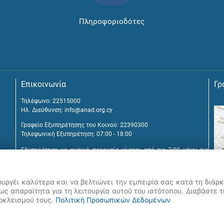
Πληροφοριοδότες
Επικοινωνία
Γρ
Τηλέφωνο: 22515000
Ηλ. Διεύθυνση:
info@anad.org.cy
Γραφείο Εξυπηρέτησης του Κοινού: 22390300
Τηλεφωνική Εξυπηρέτηση: 07:00 - 18:00
Εξυπηρέτηση με φυσική παρουσία γίνεται από τις 7:00 μέχρι τις
16:00, μετά από διευθέτηση συνάντησης.
Αναβύσσου 2, 2025 Στρόβολος
ουργέι καλύτερα και να βελτιώνει την εμπειρία σας κατά τη διά
Τ.Θ. 25431, 1392 Λευκωσία, Κύπρος
ς απαραίτητα για τη λειτουργία αυτού του ιστότοπου. Διαβάστε 
ποκλεισμού τους.
Πολιτική Προσωπικών Δεδομένων